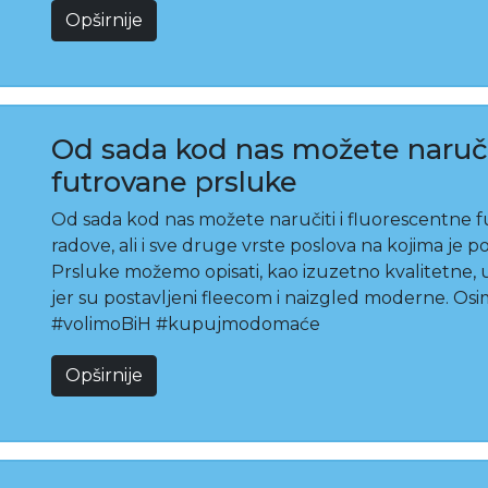
Opširnije
Od sada kod nas možete naručit
futrovane prsluke
Od sada kod nas možete naručiti i fluorescentne f
radove, ali i sve druge vrste poslova na kojima je p
Prsluke možemo opisati, kao izuzetno kvalitetne
jer su postavljeni fleecom i naizgled moderne. Os
#volimoBiH #kupujmodomaće
Opširnije