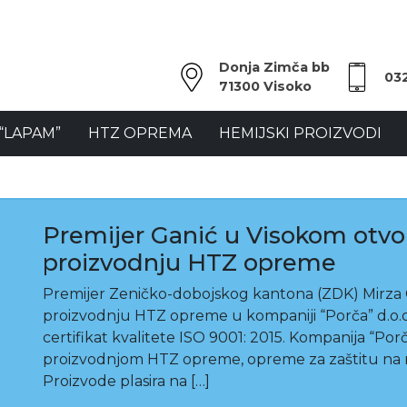
Donja Zimča bb
03
71300 Visoko
“LAPAM”
HTZ OPREMA
HEMIJSKI PROIZVODI
Premijer Ganić u Visokom otvo
proizvodnju HTZ opreme
Premijer Zeničko-dobojskog kantona (ZDK) Mirza 
proizvodnju HTZ opreme u kompaniji “Porča” d.o.o.
certifikat kvalitete ISO 9001: 2015. Kompanija “Porč
proizvodnjom HTZ opreme, opreme za zaštitu na ra
Proizvode plasira na […]