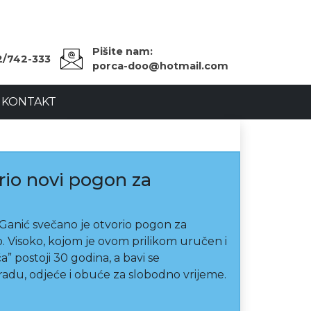
Pišite nam:
2/742-333
porca-doo@hotmail.com
KONTAKT
rio novi pogon za
Ganić svečano je otvorio pogon za
 Visoko, kojom je ovom prilikom uručen i
a” postoji 30 godina, a bavi se
du, odjeće i obuće za slobodno vrijeme.