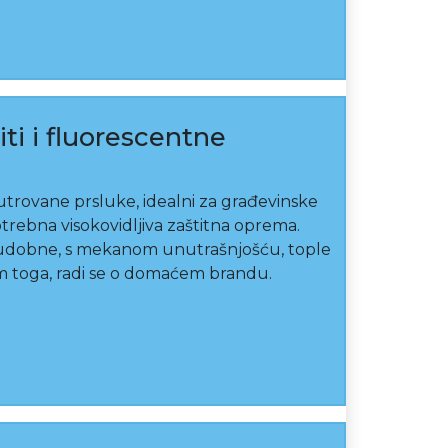
i i fluorescentne
utrovane prsluke, idealni za građevinske
otrebna visokovidljiva zaštitna oprema.
, udobne, s mekanom unutrašnjošću, tople
im toga, radi se o domaćem brandu.