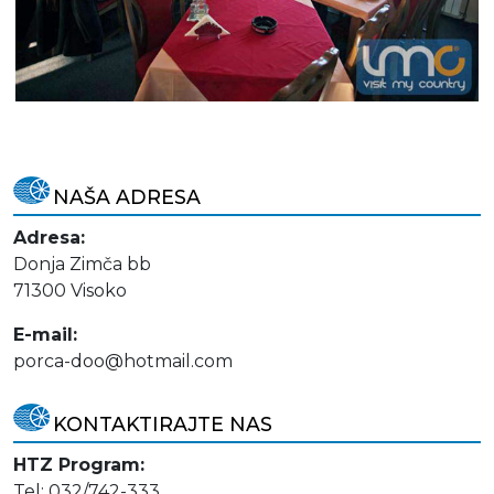
NAŠA ADRESA
Adresa:
Donja Zimča bb
71300 Visoko
E-mail:
porca-doo@hotmail.com
KONTAKTIRAJTE NAS
HTZ Program:
Tel: 032/742-333