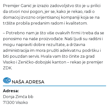
Premijer Ganić je izrazio zadovoljstvo što je u prilici
da otvori novi pogon, jer se, kako je rekao, radi o
domaćoj izvozno orijentisanoj kompaniji koja se na
tržište probila predanim radom i kvalitetom.
– Potrebno nam je što više ovakvih firmi i treba da se
ponosimo na naše proizvođače. Naši ljudi su radišni i
mogu napraviti dobre rezultate, a državna
administracija im mora pružiti adekvatnu podršku i
biti pouzdan servis. Hvala vam što činite za grad
Visoko i Zeničko-dobojski kanton – rekao je premijer
ZDK.
NAŠA ADRESA
Adresa:
Donja Zimča bb
71300 Visoko