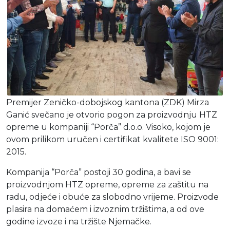
Premijer Zeničko-dobojskog kantona (ZDK) Mirza
Ganić svečano je otvorio pogon za proizvodnju HTZ
opreme u kompaniji “Porča” d.o.o. Visoko, kojom je
ovom prilikom uručen i certifikat kvalitete ISO 9001:
2015.
Kompanija “Porča” postoji 30 godina, a bavi se
proizvodnjom HTZ opreme, opreme za zaštitu na
radu, odjeće i obuće za slobodno vrijeme. Proizvode
plasira na domaćem i izvoznim tržištima, a od ove
godine izvoze i na tržište Njemačke.