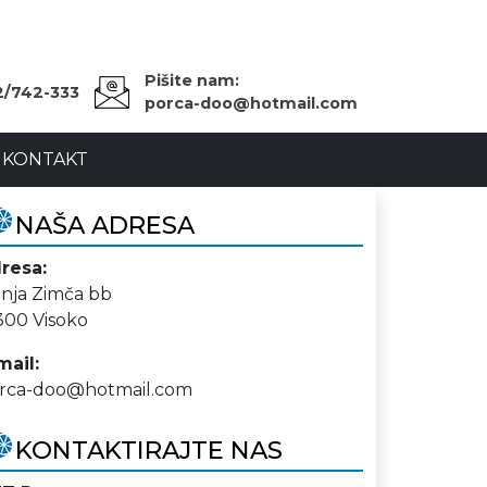
Pišite nam:
2/742-333
porca-doo@hotmail.com
KONTAKT
NAŠA ADRESA
resa:
nja Zimča bb
300 Visoko
mail:
rca-doo@hotmail.com
KONTAKTIRAJTE NAS