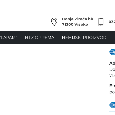
Donja Zimča bb
03
71300 Visoko
“LAPAM”
HTZ OPREMA
HEMIJSKI PROIZVODI
Ad
Do
71
E-
po